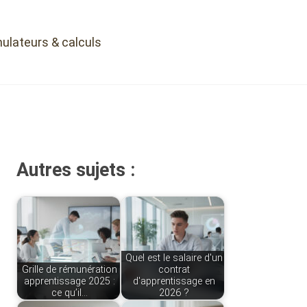
ulateurs & calculs
Autres sujets :
Quel est le salaire d'un
Grille de rémunération
contrat
apprentissage 2025 :
d'apprentissage en
ce qu’il…
2026 ?