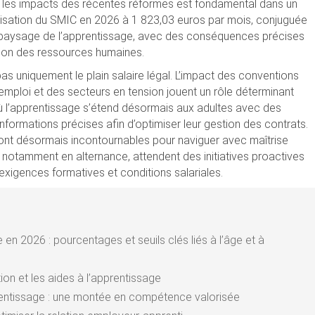
t les impacts des récentes réformes est fondamental dans un
isation du SMIC en 2026 à 1 823,03 euros par mois, conjuguée
 le paysage de l’apprentissage, avec des conséquences précises
estion des ressources humaines.
pas uniquement le plain salaire légal. L’impact des conventions
 l’emploi et des secteurs en tension jouent un rôle déterminant
où l’apprentissage s’étend désormais aux adultes avec des
nformations précises afin d’optimiser leur gestion des contrats.
sont désormais incontournables pour naviguer avec maîtrise
, notamment en alternance, attendent des initiatives proactives
 exigences formatives et conditions salariales.
e en 2026 : pourcentages et seuils clés liés à l’âge et à
on et les aides à l’apprentissage
rentissage : une montée en compétence valorisée