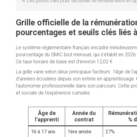
4.
Les points clés pour sécuriser la rémunération et op
Grille officielle de la rémunérati
pourcentages et seuils clés liés à
Le système réglementaire français encadre minutieusemen
pourcentage du SMIC brut mensuel, qui s’établit en 2026
Ce taux horaire de base est d’environ 12,02 €.
La grille varie selon deux principaux facteurs : l’âge de 
d’années écoulées depuis son entrée en apprentissage. 
l’autonomie professionnelle dans son parcours. Cette pr
et sociale de l’expérience cumulée.
Âge de
Année du
Rémunérati
l’apprenti
contrat
% d
16 à 17 ans
1ère année
27%