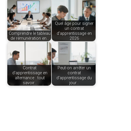
Quel âge pour signer
un contrat
Comprendre le tableau
d'apprentissage en
de rémunération en…
2026
Contrat
Peut-on arrêter un
d'apprentissage en
contrat
alternance : tout
d'apprentissage du
savoir…
jour…