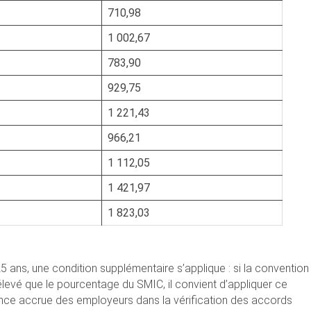
710,98
1 002,67
783,90
929,75
1 221,43
966,21
1 112,05
1 421,97
1 823,03
5 ans, une condition supplémentaire s’applique : si la convention
 élevé que le pourcentage du SMIC, il convient d’appliquer ce
lance accrue des employeurs dans la vérification des accords