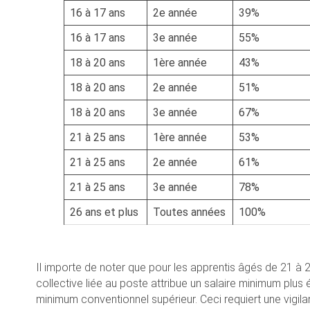
16 à 17 ans
2e année
39%
16 à 17 ans
3e année
55%
18 à 20 ans
1ère année
43%
18 à 20 ans
2e année
51%
18 à 20 ans
3e année
67%
21 à 25 ans
1ère année
53%
21 à 25 ans
2e année
61%
21 à 25 ans
3e année
78%
26 ans et plus
Toutes années
100%
Il importe de noter que pour les apprentis âgés de 21 à 2
collective liée au poste attribue un salaire minimum plus
minimum conventionnel supérieur. Ceci requiert une vigi