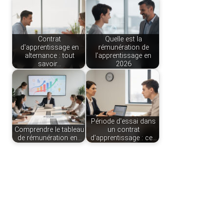
Contrat
Quelle est la
d'apprentissage en
rémunération de
alternance : tout
l’apprentissage en
savoir…
2026
Période d'essai dans
Comprendre le tableau
un contrat
de rémunération en…
d'apprentissage : ce…