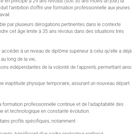
e en principe à 29 ans révolus (soit 30 ans moins un jour) la
aduit l’ambition d’offrir une formation professionnelle aux jeunes
avail.
able par plusieurs dérogations pertinentes dans le contexte
ndre cet âge limite à 35 ans révolus dans des situations très
accéder à un niveau de diplôme supérieur à celui qu’elle a déjà
u long de la vie,
sons indépendantes de la volonté de l’apprenti, permettant ainsi
 une inaptitude physique temporaire, assurant un nouveau départ
 formation professionnelle continue et de l’adaptabilité des
 et technologique en constante évolution.
rtains profils spécifiques, notamment :
apés, bénéficiant d’un cadre protecteur renforcé,