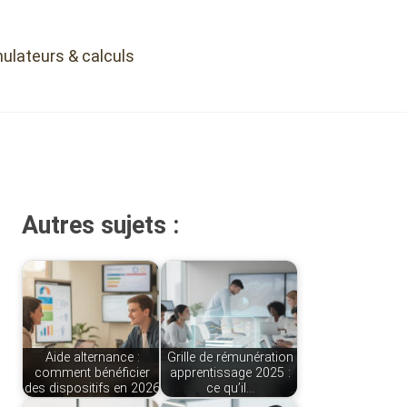
ulateurs & calculs
Autres sujets :
Aide alternance :
Grille de rémunération
comment bénéficier
apprentissage 2025 :
des dispositifs en 2026
ce qu’il…