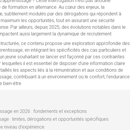
 d’apprentissage ? Cette interrogation n’est pas anodine
de de formation en alternance. Au cœur des enjeux, la
ge, subtilement modulés par des dérogations qui répondent à
u maximum les opportunités, tout en assurant une sécurité
eprise. Par ailleurs, depuis 2025, des évolutions notables dans le
 impactent aussi largement la dynamique de recrutement.
 structurée, ce contenu propose une exploration approfondie des
tissage, en intégrant les spécificités des cas particuliers et
un jeune souhaitant se lancer est façonné par ces contraintes
 lesquelles il est essentiel de disposer d’une information claire
taillés les aspects liés à la rémunération et aux conditions de
tissage, contribuant à un environnement où le confort, l’endurance
e bien-être.
tissage en 2026 : fondements et exceptions
ge : limites, dérogations et opportunités spécifiques
le niveau d’expérience