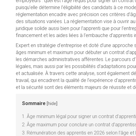
employeurs : quel est l’âge requis pour signer un contrat
puisqu’elle détermine l’éligibilité des candidats à ce mo
réglementation encadre avec précision ces critères d’â
des situations variées. La réglementation vise à ouvrir a
juridique solide aussi bien pour l’apprenti que pour l’entr
financement et les aides liées à l’embauche d’apprentis
Expert en stratégie d’entreprise et doté d’une approche
âges minimum et maximum pour débuter un contrat d’appren
les démarches administratives afférentes. Le parcours d’
légales, mais aussi par les possibilités d’adaptations pour
et actualisée. À travers cette analyse, sont également dé
travail, qui encadrent la qualité de l’expérience d’appren
et la sécurité sont des éléments majeurs de réussite et d
Sommaire
[
hide
]
1.
Âge minimum légal pour signer un contrat d’appren
2.
Âge maximum pour conclure un contrat d’apprentissa
3.
Rémunération des apprentis en 2026 selon l’âge et 