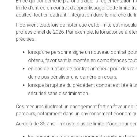
En ce qui concerne le plafond d’âge, la réglementation fix
limite d’entrée en contrat d’apprentissage. Cette limite tr
adultes, tout en cadrant l’intégration dans le marché du tr
Il convient toutefois de noter que cette limite est modul
professionnel de 2026. Par exemple, la loi autorise à éte
précises :
lorsqu’une personne signe un nouveau contrat pour 
obtenu, favorisant la montée en compétences tout a
en cas de rupture de contrat antérieur pour des rai
de ne pas pénaliser une carrière en cours,
lorsque la rupture du précédent contrat est liée à
sécurisé sans discrimination.
Ces mesures illustrent un engagement fort en faveur de la
parcours, notamment dans un environnement économique
Au-delà de 35 ans, il n’existe plus de limite d’âge pour ce
les personnes reconnues comme travailleurs handic