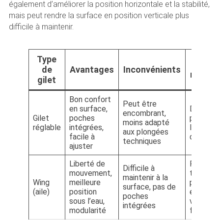
également d’améliorer la position horizontale et la stabilité,
mais peut rendre la surface en position verticale plus
difficile à maintenir.
Type
Usa
de
Avantages
Inconvénients
recom
gilet
Bon confort
Peut être
en surface,
Débutant
encombrant,
Gilet
poches
plongée
moins adapté
réglable
intégrées,
loisirs, 
aux plongées
facile à
de plon
techniques
ajuster
Liberté de
Plongée
Difficile à
mouvement,
techniqu
maintenir à la
Wing
meilleure
plongeur
surface, pas de
(aile)
position
expérime
poches
sous l’eau,
voyages
intégrées
modularité
fréquent