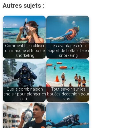
Autres sujets :
Comment bien utiliser
Les avantages d'un
un masque et tuba de
apport de flottabilite en
snorkeling
snorkeling
Quelle combinaison
Tout savoir sur les
choisir pour plonger en
bouées decathlon pour
eau…
vos…