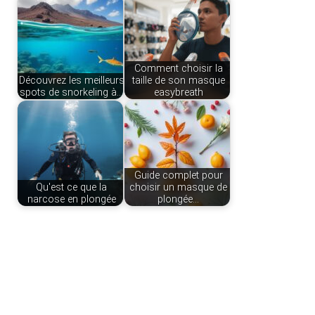
Comment choisir la
Découvrez les meilleurs
taille de son masque
spots de snorkeling à…
easybreath
Guide complet pour
Qu'est ce que la
choisir un masque de
narcose en plongée
plongée…