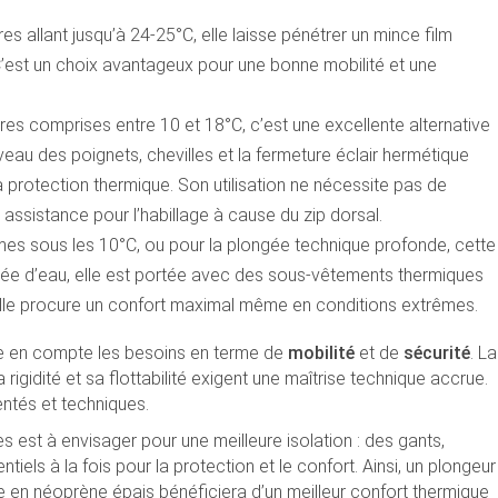
s allant jusqu’à 24-25°C, elle laisse pénétrer un mince film
 C’est un choix avantageux pour une bonne mobilité et une
s comprises entre 10 et 18°C, c’est une excellente alternative
veau des poignets, chevilles et la fermeture éclair hermétique
la protection thermique. Son utilisation ne nécessite pas de
 assistance pour l’habillage à cause du zip dorsal.
mes sous les 10°C, ou pour la plongée technique profonde, cette
rée d’eau, elle est portée avec des sous-vêtements thermiques
 Elle procure un confort maximal même en conditions extrêmes.
re en compte les besoins en terme de
mobilité
et de
sécurité
. La
rigidité et sa flottabilité exigent une maîtrise technique accrue.
ntés et techniques.
 est à envisager pour une meilleure isolation : des gants,
els à la fois pour la protection et le confort. Ainsi, un plongeur
 en néoprène épais bénéficiera d’un meilleur confort thermique