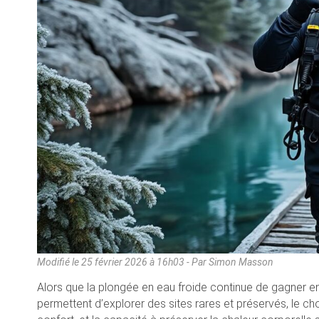
Modifié le
25 février 2026 à 16h03
- Par Simon Masson
Alors que la plongée en eau froide continue de gagner 
permettent d’explorer des sites rares et préservés, le cho