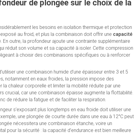
ofondeur de plongée sur le choix de la
sidérablement les besoins en isolation thermique et protection
 exposé au froid, et plus la combinaison doit offrir une
capacité
é. En outre, la profondeur ajoute une contrainte supplémentaire
qui réduit son volume et sa capacité à isoler. Cette compression
bligeant à choisir des combinaisons spécifiques ou à renforcer
 d’utiliser une combinaison humide d’une épaisseur entre 3 et 5
es, notamment en eaux froides, la pression impose des
 chaleur corporelle et limiter la mobilité réduite par une
ors crucial, car une combinaison épaisse augmente la flottabilité.
c de réduire la fatigue et de faciliter la respiration.
ngeur s’exposant plus longtemps en eau froide doit utiliser une
exemple, une plongée de courte durée dans une eau à 12°C peut
ongée nécessitera une combinaison étanche, voire un
l pour la sécurité : la capacité d’endurance est bien meilleure