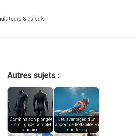
ulateurs & calculs
Autres sujets :
Combinaison plongée
Les avantages d'un
7mm : guide complet
apport de flottabilite en
pour bien…
snorkeling