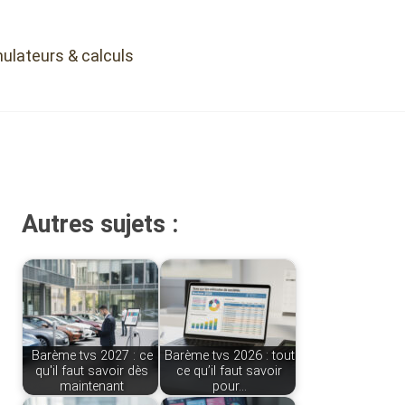
ulateurs & calculs
Autres sujets :
Barème tvs 2027 : ce
Barème tvs 2026 : tout
qu'il faut savoir dès
ce qu’il faut savoir
maintenant
pour…