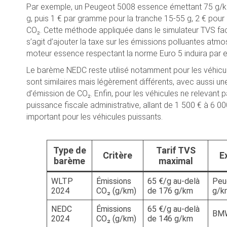
Par exemple, un Peugeot 5008 essence émettant 75 g/km
g, puis 1 € par gramme pour la tranche 15-55 g, 2 € pour 
CO₂. Cette méthode appliquée dans le simulateur TVS facili
s’agit d’ajouter la taxe sur les émissions polluantes atm
moteur essence respectant la norme Euro 5 induira par e
Le barème NEDC reste utilisé notamment pour les véhicule
sont similaires mais légèrement différents, avec aussi une
d’émission de CO₂. Enfin, pour les véhicules ne relevant
puissance fiscale administrative, allant de 1 500 € à 6 0
important pour les véhicules puissants.
Type de
Tarif TVS
Critère
E
barème
maximal
WLTP
Émissions
65 €/g au-delà
Peu
2024
CO₂ (g/km)
de 176 g/km
g/km
NEDC
Émissions
65 €/g au-delà
BMW
2024
CO₂ (g/km)
de 146 g/km