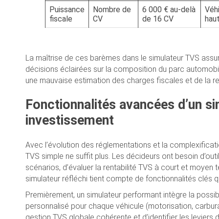
Puissance
Nombre de
6 000 € au-delà
Véhi
fiscale
CV
de 16 CV
hau
La maîtrise de ces barèmes dans le simulateur TVS assure
décisions éclairées sur la composition du parc automobile
une mauvaise estimation des charges fiscales et de la re
Fonctionnalités avancées d’un s
investissement
Avec l’évolution des réglementations et la complexificati
TVS simple ne suffit plus. Les décideurs ont besoin d’out
scénarios, d’évaluer la rentabilité TVS à court et moyen t
simulateur réfléchi tient compte de fonctionnalités clés 
Premièrement, un simulateur performant intègre la possibi
personnalisé pour chaque véhicule (motorisation, carbura
gestion TVS globale cohérente et d’identifier les leviers 