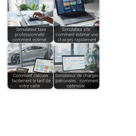
Simulateur taxe
Simulateur cfe :
professionnelle :
comment estimer vos
comment estimer…
charges rapidement
Comment calculer
Simulateur de charges
facilement le tarif de
patronales : comment
votre carte…
optimiser…