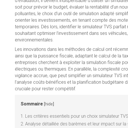
d’évaluation, il devient indispensable d’utiliser un simul
soit pour prévoir le budget, évaluer la rentabilité d’un no
polluantes, le choix d’un outil de simulation adapté simpli
orienter les investissements, en tenant compte des mo
temporaires. Dès lors, identifier le simulateur TVS parfa
souhaitant optimiser l’investissement dans ses véhicules,
environnementales.
Les innovations dans les méthodes de calcul ont récem
ainsi que la puissance fiscale, adaptant le calcul de la 
entreprises cherchent à exploiter la simulation fiscale po
électriques ou thermiques. En parallèle, la complexité c
vigilance accrue, que peut simplifier un simulateur TVS intui
l’analyse coûts-bénéfices et la planification budgétaire
cruciale pour rester compétitif.
Sommaire
[
hide
]
1.
Les critères essentiels pour un choix simulateur T
2.
Analyse détaillée des barèmes et leur impact sur la