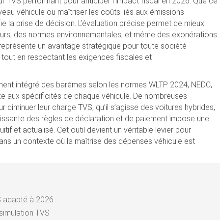
ateur TVS performant pour anticiper l’impact fiscal en 2026. Que ce
uveau véhicule ou maîtriser les coûts liés aux émissions
fie la prise de décision. L’évaluation précise permet de mieux
teurs, des normes environnementales, et même des exonérations
it représente un avantage stratégique pour toute société
 tout en respectant les exigences fiscales et
ment intégré des barèmes selon les normes WLTP 2024, NEDC,
taxe aux spécificités de chaque véhicule. De nombreuses
ur diminuer leur charge TVS, qu’il s’agisse des voitures hybrides,
roissante des règles de déclaration et de paiement impose une
tif et actualisé. Cet outil devient un véritable levier pour
 dans un contexte où la maîtrise des dépenses véhicule est
VS adapté à 2026
 simulation TVS