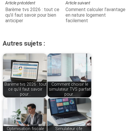
Article précédent
Article suivant
Barème tvs 2026 : tout ce
Comment calculer l’avantage
qu’il faut savoir pour bien
en nature logement
anticiper
facilement
Autres sujets :
Barème tvs 2026 : tout
Comment choisir le
ce qu’il faut savoir
simulateur TVS parfait
pour…
pour…
Optimisation fiscale
Simulateur cfe :