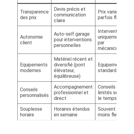
Devis précis et
Transparence
Prix variable,
communication
des prix
parfois flou
claire
Interventions
Auto-self garage
Autonomie
uniquement
pour interventions
client
par
personnelles
mécaniciens
Matériel récent et
Equipements
diversifié (pont
Equipements
modernes
élévateur,
standards
équilibreuse)
Accompagnement
Conseils
Conseils
professionnel et
limités selon
personnalisés
direct
le temps
Souplesse
Horaires étendus
Souvent
horaire
en semaine
moins flexible