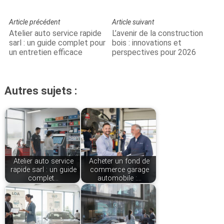
Article précédent
Article suivant
Atelier auto service rapide
L’avenir de la construction
sarl : un guide complet pour
bois : innovations et
un entretien efficace
perspectives pour 2026
Autres sujets :
Atelier auto service
Acheter un fond de
rapide sarl : un guide
commerce garage
complet…
automobile :…