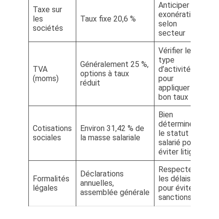
Anticiper les
Taxe sur
exonérations
les
Taux fixe 20,6 %
selon
sociétés
secteur
Vérifier le
type
Généralement 25 %,
TVA
d’activité
options à taux
(moms)
pour
réduit
appliquer le
bon taux
Bien
déterminer
Cotisations
Environ 31,42 % de
le statut du
sociales
la masse salariale
salarié pour
éviter litiges
Respecter
Déclarations
Formalités
les délais
annuelles,
légales
pour éviter
assemblée générale
sanctions