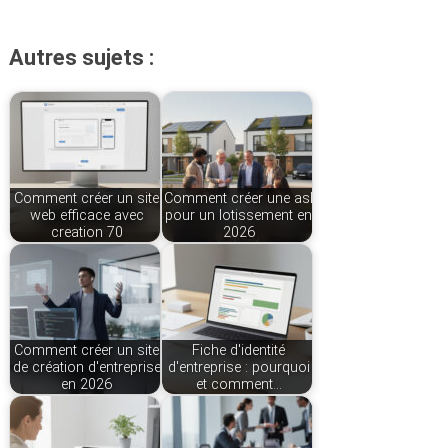
Autres sujets :
Comment créer un site
Comment créer une asl
web efficace avec
pour un lotissement en
creation 70
2026
Comment créer un site
Fiche d'identité
de création d'entreprise
d'entreprise : pourquoi
en 2026
et comment…