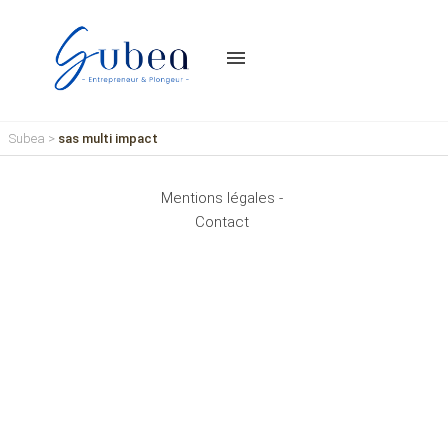
menu
Subea
>
sas multi impact
Mentions légales -
Contact