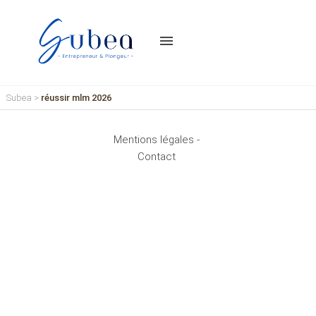
menu
Subea
>
réussir mlm 2026
Mentions légales -
Contact