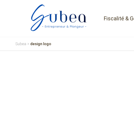
Fiscalité & 
Subea
>
design logo