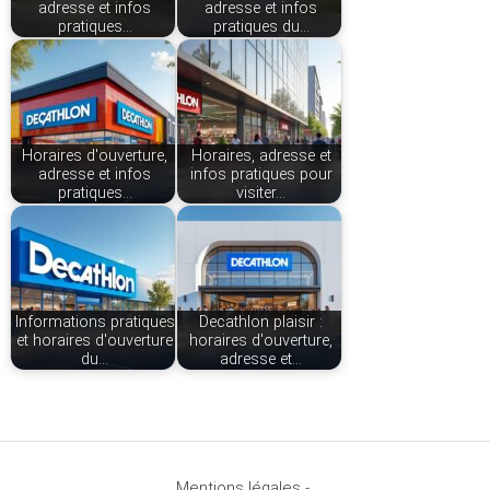
adresse et infos
adresse et infos
pratiques…
pratiques du…
Horaires d'ouverture,
Horaires, adresse et
adresse et infos
infos pratiques pour
pratiques…
visiter…
Informations pratiques
Decathlon plaisir :
et horaires d'ouverture
horaires d'ouverture,
du…
adresse et…
Mentions légales -