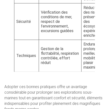
Réduction
Vérification des
des risques,
conditions de mer,
préservation
Sécurité
respect de
des
l’environnement,
écosystèmes,
excursions guidées
expérience
enrichie
Endurance
Gestion de la
prolongée,
flottabilité, respiration
meilleure
Techniques
contrôlée, effort
mobilité,
réduit
plaisir
maximisé
Adopter ces bonnes pratiques offre un avantage
considérable pour prolonger ses explorations sous-
marines tout en garantissant confort et sécurité, éléments
indispensables pour profiter pleinement des magnifiques