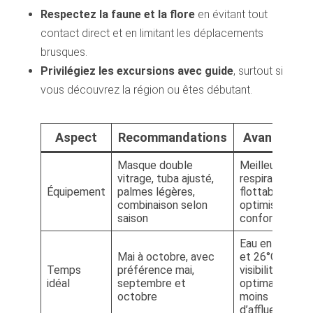
Respectez la faune et la flore
en évitant tout
contact direct et en limitant les déplacements
brusques.
Privilégiez les excursions avec guide
, surtout si
vous découvrez la région ou êtes débutant.
Aspect
Recommandations
Avantages
Masque double
Meilleure
vitrage, tuba ajusté,
respiration,
Équipement
palmes légères,
flottabilité
combinaison selon
optimisée,
saison
confort accru
Eau entre 20
Mai à octobre, avec
et 26°C,
Temps
préférence mai,
visibilité
idéal
septembre et
optimale,
octobre
moins
d’affluence