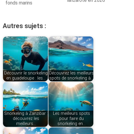
lanzarote en 2026
fonds marins
Autres sujets :
Découvrir le snorkeling
Découvrez les meilleurs
en guadeloupe : les…
spots de snorkeling à…
Snorkeling à Zanzibar :
Les meilleurs spots
découvrez les
pour faire du
meilleurs…
snorkeling en…