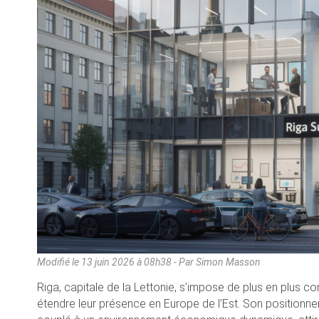
Modifié le
13 juin 2026 à 08h38
- Par Simon Masson
Riga, capitale de la Lettonie, s’impose de plus en plus c
étendre leur présence en Europe de l’Est. Son positionn