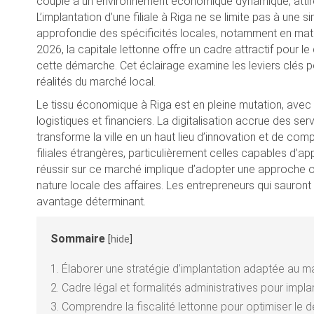
couplé à un environnement économique dynamique, attir
L’implantation d’une filiale à Riga ne se limite pas à un
approfondie des spécificités locales, notamment en matièr
2026, la capitale lettonne offre un cadre attractif pour l
cette démarche. Cet éclairage examine les leviers clés p
réalités du marché local.
Le tissu économique à Riga est en pleine mutation, ave
logistiques et financiers. La digitalisation accrue des se
transforme la ville en un haut lieu d’innovation et de comp
filiales étrangères, particulièrement celles capables d’a
réussir sur ce marché implique d’adopter une approche o
nature locale des affaires. Les entrepreneurs qui sauront
avantage déterminant.
Sommaire
[
hide
]
1.
Élaborer une stratégie d’implantation adaptée au m
2.
Cadre légal et formalités administratives pour implant
3.
Comprendre la fiscalité lettonne pour optimiser le d