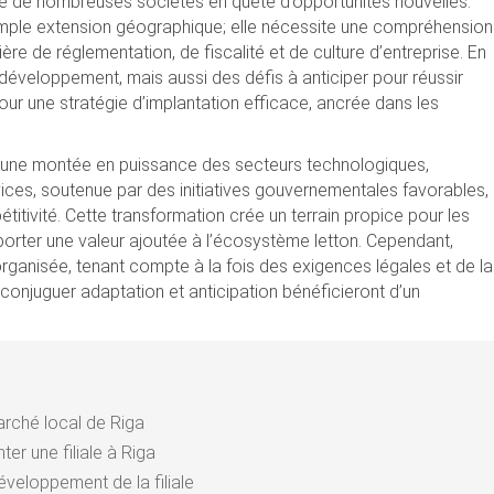
e de nombreuses sociétés en quête d’opportunités nouvelles.
e simple extension géographique; elle nécessite une compréhension
e de réglementation, de fiscalité et de culture d’entreprise. En
e développement, mais aussi des défis à anticiper pour réussir
our une stratégie d’implantation efficace, ancrée dans les
c une montée en puissance des secteurs technologiques,
rvices, soutenue par des initiatives gouvernementales favorables,
étitivité. Cette transformation crée un terrain propice pour les
pporter une valeur ajoutée à l’écosystème letton. Cependant,
rganisée, tenant compte à la fois des exigences légales et de la
 conjuguer adaptation et anticipation bénéficieront d’un
arché local de Riga
er une filiale à Riga
éveloppement de la filiale