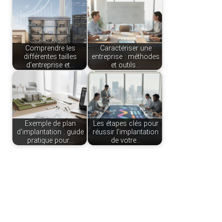
Comprendre les
Caractériser une
différentes tailles
entreprise : méthodes
d'entreprise et…
et outils…
Exemple de plan
Les étapes clés pour
d'implantation : guide
réussir l’implantation
pratique pour…
de votre…