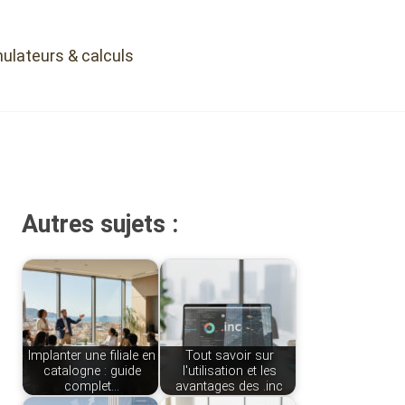
ulateurs & calculs
Autres sujets :
Implanter une filiale en
Tout savoir sur
catalogne : guide
l'utilisation et les
complet…
avantages des .inc