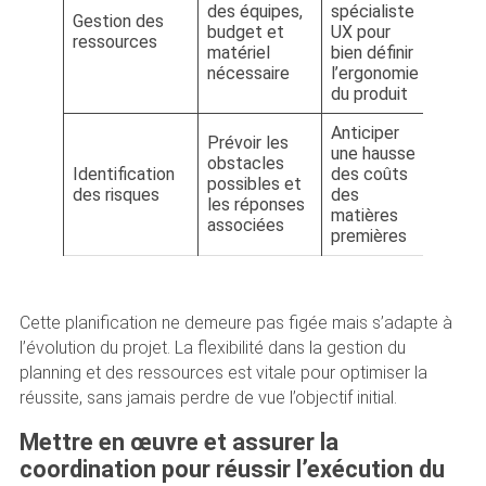
des équipes,
spécialiste
Gestion des
budget et
UX pour
ressources
matériel
bien définir
nécessaire
l’ergonomie
du produit
Anticiper
Prévoir les
une hausse
obstacles
Identification
des coûts
possibles et
des risques
des
les réponses
matières
associées
premières
Cette planification ne demeure pas figée mais s’adapte à
l’évolution du projet. La flexibilité dans la gestion du
planning et des ressources est vitale pour optimiser la
réussite, sans jamais perdre de vue l’objectif initial.
Mettre en œuvre et assurer la
coordination pour réussir l’exécution du