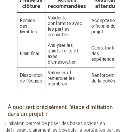
clôture
recommandées
attendus
Valider la
Remise
Acceptation
conformité avec
des
officielle du
les parties
livrables
projet
prenantes
Analyser les
Capitalisation
points forts et
Bilan final
des
axes
expériences
d’amélioration
Valoriser et
Dissolution
Renforcement
remercier les
de l’équipe
de la cohésion
membres
À quoi sert précisément l’étape d’initiation
dans un projet ?
L’initiation permet de poser des bases solides en
définissant clairement les objectifs, la portée, les parties