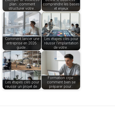
plan : comment
comprendre les bases
structurer votre…
et enjeux
Comment lancer une
Les étapes clés pour
entreprise en 2026 :
réussir l’implantation
guide…
de votre…
Formation crpe :
Les étapes clés pour
comment bien se
réussir un projet de…
préparer pour…